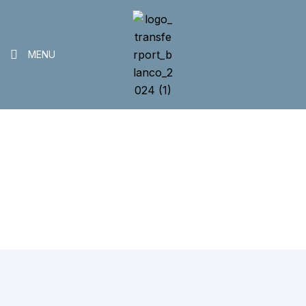
MENU
Galería de imágenes
>
>
Home
Novedades y desarrollo
Galería de imágenes