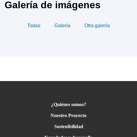
Galería de imágenes
Todas
Galería
Otra galería
Imagen 4
TGren 2
Trenes
¿Quiénes somos?
Nuestro Proyecto
Sostenibilidad