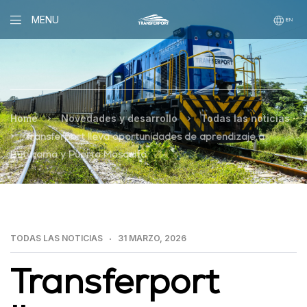
MENU
>
>
Home
Novedades y desarrollo
Todas las noticias
>
Transferport lleva oportunidades de aprendizaje a
Buturama y Puerto Mosquito
TODAS LAS NOTICIAS
31 MARZO, 2026
Transferport