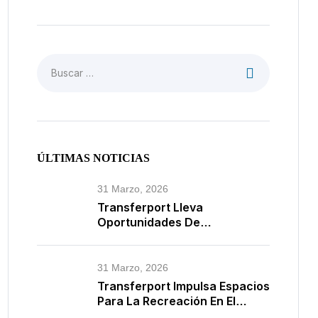
ÚLTIMAS NOTICIAS
31 Marzo, 2026
Transferport Lleva
Oportunidades De
Aprendizaje A Buturama Y
Puerto Mosquito
31 Marzo, 2026
Transferport Impulsa Espacios
Para La Recreación En El
Corregimiento De Buturama