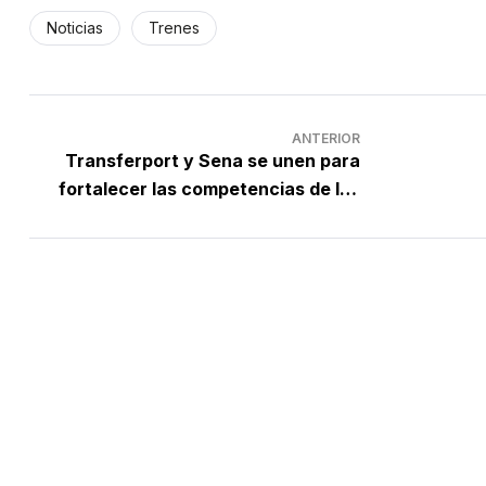
Noticias
Trenes
ANTERIOR
Transferport y Sena se unen para
fortalecer las competencias de los
pobladores del área de influencia del
proyecto