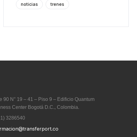
noticias
trenes
e 90 N° 19 – 41 – Piso 9 – Edificio Quantum
ness Center Bogotá D.C., Colombia.
01) 3286540
ormacion@transferport.co