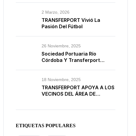
2 Marzo, 2026
TRANSFERPORT Vivió La
Pasión Del Fútbol
26 Noviembre, 2025
Sociedad Portuaria Río
Córdoba Y Transferport
Firman Convenio Con El SENA
Regional Magdalena Para
Fortalecer La Formación
18 Noviembre, 2025
Técnica
TRANSFERPORT APOYA A LOS
VECINOS DEL ÁREA DE
OPERACIÓN DE LA ESTACIÓN
LA DORADA.
ETIQUETAS POPULARES