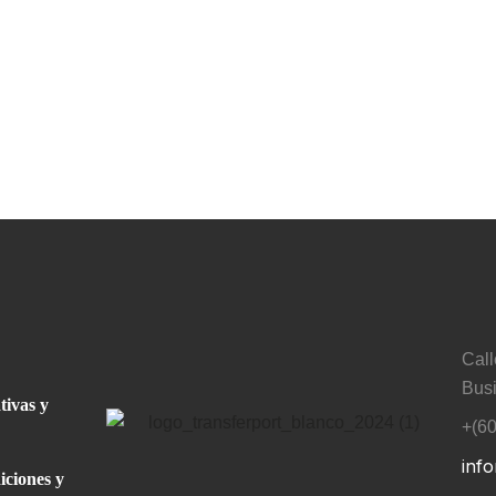
Call
Busi
tivas y
+(6
inf
iciones y